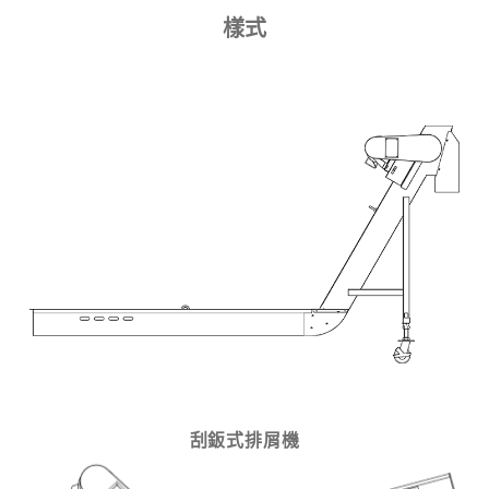
樣式
刮鈑式排屑機