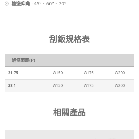
輸送仰角 :
45°、60°、70°
刮鈑規格表
鏈條節距(P)
31.75
W150
W175
W200
38.1
W150
W175
W200
相關產品