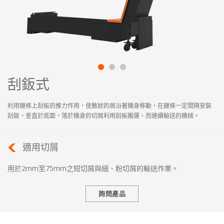
刮鈑式
利用鏈條上刮板的推力作用，使散狀的屑沿著機身移動，在鏈條一定間隔安裝
刮鈑，垂直於底面，落於機身的切屑利用刮板搬運，而連續輸送的機械。
適用切屑
用於2mm至75mm之短切屑與細、粉切屑的輸送作業。
詢問產品