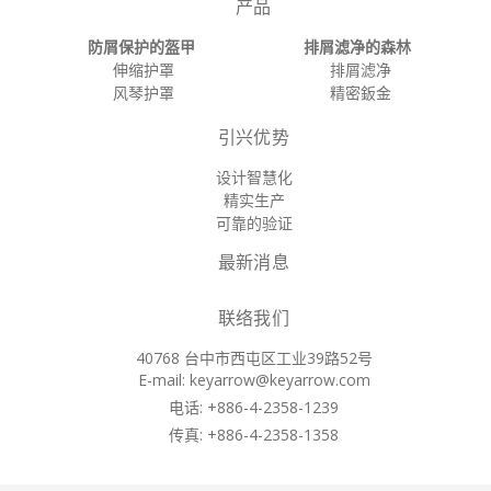
产品
防屑保护的盔甲
排屑滤净的森林
伸缩护罩
排屑滤净
风琴护罩
精密鈑金
引兴优势
设计智慧化
精实生产
可靠的验证
最新消息
联络我们
40768 台中市西屯区工业39路52号
E-mail:
keyarrow@keyarrow.com
电话: +886-4-2358-1239
传真: +886-4-2358-1358