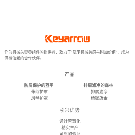
作为机械关键零组件的提供者，致力于”赋予机械美感与附加价值”，成为
值得信赖的合作伙伴。
产品
防屑保护的盔甲
排屑滤净的森林
伸缩护罩
排屑滤净
风琴护罩
精密鈑金
引兴优势
设计智慧化
精实生产
可靠的验证