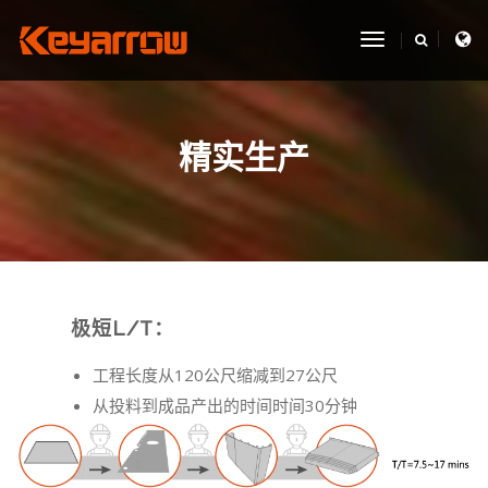
toggle
navigation
精实生产
极短L/T：
工程长度从120公尺缩减到27公尺
从投料到成品产出的时间时间30分钟