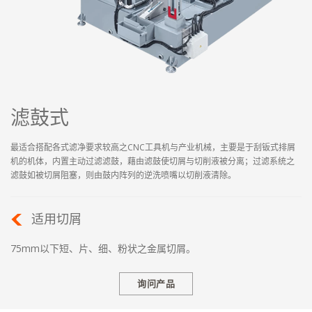
滤鼓式
最适合搭配各式滤净要求较高之CNC工具机与产业机械，主要是于刮钣式排屑
机的机体，内置主动过滤滤鼓，藉由滤鼓使切屑与切削液被分离；过滤系统之
滤鼓如被切屑阻塞，则由鼓内阵列的逆洗喷嘴以切削液清除。
适用切屑
75mm以下短、​​片、细、粉状之金属切屑。
询问产品