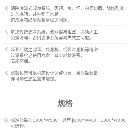
消除溢流式滤净系统，因短、片、细、粉等切屑，随切削液
进入水箱，并堆积于水箱，
造成水箱必须频繁清理之问题。
解决传统滤净系统，滤网容易阻塞，必须人工
频繁清理，否则滤净系统容易失效之问题。
延长后端之滤罐、袋滤机、纸袋过滤机等精密
过滤系统之使用寿命，减少耗材
浪费，
节能环保。
滤鼓位置可依机床设计调整位置，且滤鼓数量
亦可随过滤量需求增加。
规格
标准滤鼓为ψ300*W500，另有ψ300*W400、ψ300*W300
可选择。