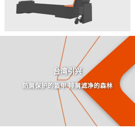
台湾引兴
防屑保护的盔甲 排屑滤净的森林