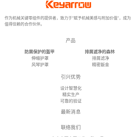
作为机械关键零组件的提供者，致力于”赋予机械美感与附加价值”，成为
值得信赖的合作伙伴。
产品
防屑保护的盔甲
排屑滤净的森林
伸缩护罩
排屑滤净
风琴护罩
精密鈑金
引兴优势
设计智慧化
精实生产
可靠的验证
最新消息
联络我们