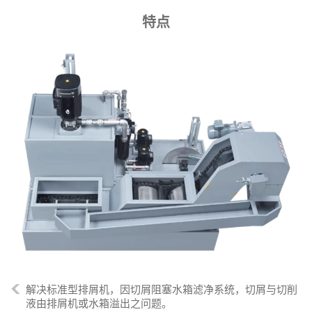
特点
解决标准型排屑机，因切屑阻塞水箱滤净系统，切屑与切削
液由排屑机或水箱
溢出之问题。