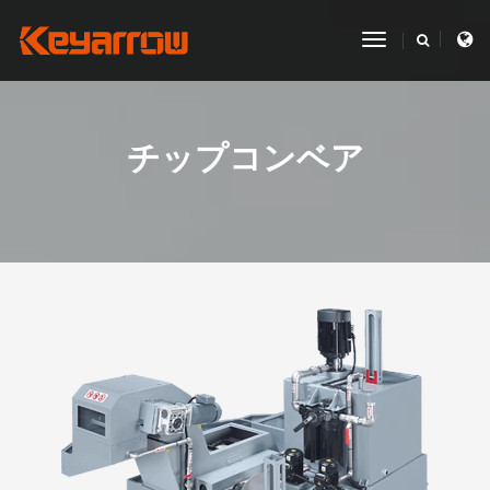
toggle
navigation
チップコンベア