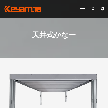
toggle
navigation
天井式かなー