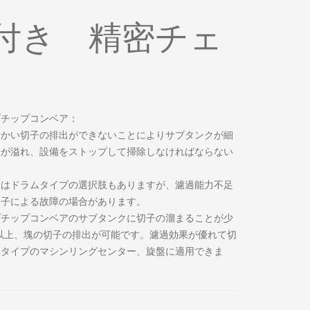
付き 精密チェ
プチップコンベア：
細かい切子の排出ができないことによりサブタンクが細
液が溢れ、設備をストップして掃除しなければならない
くはドラムタイプの選択肢もありますが、濾過能力不足
切子による故障の場合があります。
プチップコンベアのサブタンクに切子の溜まることが少
in以上、塊の切子の排出が可能です。濾過効果が優れて切
各タイプのマシンリングセンター、旋盤に適用できま