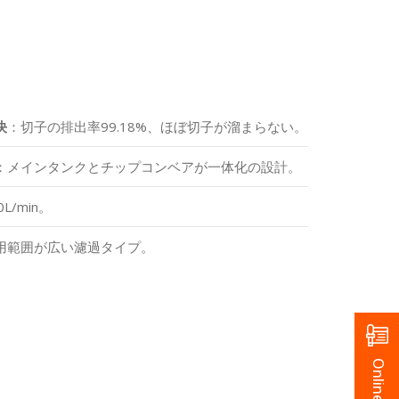
決
：切子の排出率99.18%、ほぼ切子が溜まらない。
：メインタンクとチップコンベアが一体化の設計。
L/min。
用範囲が広い濾過タイプ。