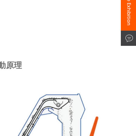
Online Exhibition
動原理