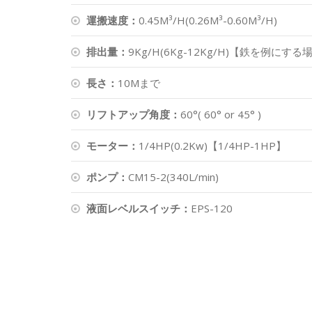
運搬速度：
0.45M³/H(0.26M³-0.60M³/H)
排出量：
9Kg/H(6Kg-12Kg/H)【鉄を例にする
長さ：
10Mまで
リフトアップ角度：
60°( 60° or 45° )
モーター：
1/4HP(0.2Kw)【1/4HP-1HP】
ポンプ：
CM15-2(340L/min)
液面レベルスイッチ：
EPS-120