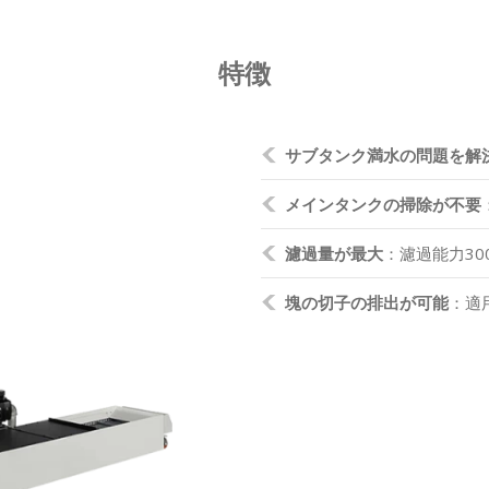
特徴
サブタンク満水の問題を解
メインタンクの掃除が不要
濾過量が最大
：濾過能力300
塊の切子の排出が可能
：適