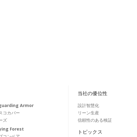
当社の優位性
guarding Armor
設計智慧化
スコカバー
リーン生産
ーズ
信頼性のある検証
ying Forest
トピックス
プコンベア